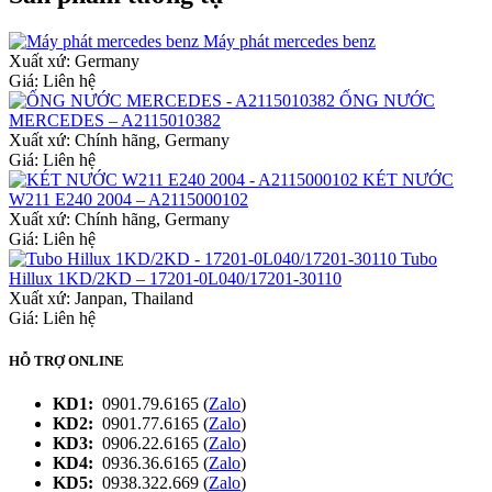
Máy phát mercedes benz
Xuất xứ:
Germany
Giá: Liên hệ
ỐNG NƯỚC
MERCEDES – A2115010382
Xuất xứ:
Chính hãng, Germany
Giá: Liên hệ
KÉT NƯỚC
W211 E240 2004 – A2115000102
Xuất xứ:
Chính hãng, Germany
Giá: Liên hệ
Tubo
Hillux 1KD/2KD – 17201-0L040/17201-30110
Xuất xứ:
Janpan, Thailand
Giá: Liên hệ
HỖ TRỢ ONLINE
KD1:
0901.79.6165 (
Zalo
)
KD2:
0901.77.6165 (
Zalo
)
KD3:
0906.22.6165 (
Zalo
)
KD4:
0936.36.6165 (
Zalo
)
KD5:
0938.322.669 (
Zalo
)