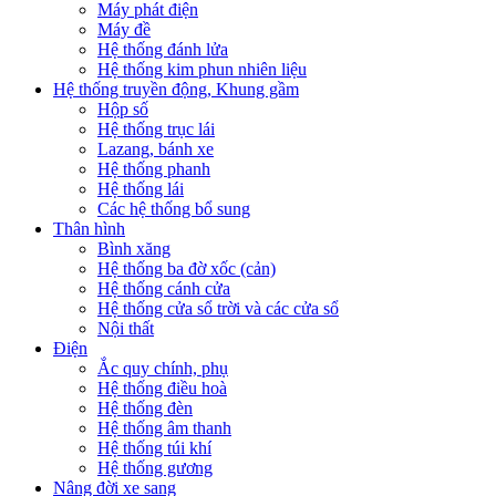
Máy phát điện
Máy đề
Hệ thống đánh lửa
Hệ thống kim phun nhiên liệu
Hệ thống truyền động, Khung gầm
Hộp số
Hệ thống trục lái
Lazang, bánh xe
Hệ thống phanh
Hệ thống lái
Các hệ thống bổ sung
Thân hình
Bình xăng
Hệ thống ba đờ xốc (cản)
Hệ thống cánh cửa
Hệ thống cửa sổ trời và các cửa sổ
Nội thất
Điện
Ắc quy chính, phụ
Hệ thống điều hoà
Hệ thống đèn
Hệ thống âm thanh
Hệ thống túi khí
Hệ thống gương
Nâng đời xe sang