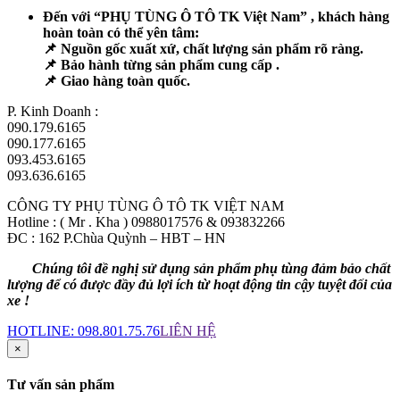
Đến với “PHỤ TÙNG Ô TÔ TK Việt Nam” , khách hàng
hoàn toàn có thể yên tâm:
📌 Nguồn gốc xuất xứ, chất lượng sản phẩm rõ ràng.
📌 Bảo hành từng sản phẩm cung cấp .
📌 Giao hàng toàn quốc.
P. Kinh Doanh :
090.179.6165
090.177.6165
093.453.6165
093.636.6165
CÔNG TY PHỤ TÙNG Ô TÔ TK VIỆT NAM
Hotline : ( Mr . Kha ) 0988017576 & 093832266
ĐC
: 162 P.Chùa Quỳnh – HBT – HN
Chúng tôi đề nghị sử dụng sản phẩm phụ tùng đảm bảo chất
lượng để có được đầy đủ lợi ích từ hoạt động tin cậy tuyệt đối của
xe !
HOTLINE:
098.801.75.76
LIÊN HỆ
×
Tư vấn sản phẩm