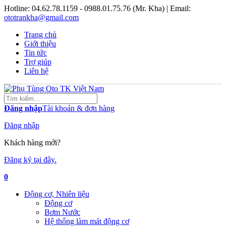
Hotline:
04.62.78.1159 - 0988.01.75.76 (Mr. Kha)
| Email:
ototrankha@gmail.com
Trang chủ
Giới thiệu
Tin tức
Trợ giúp
Liên hệ
Đăng nhập
Tài khoản & đơn hàng
Đăng nhập
Khách hàng mới?
Đăng ký tại đây.
0
Động cơ, Nhiên liệu
Động cơ
Bơm Nước
Hệ thống làm mát động cơ