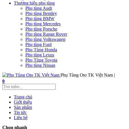
Thương hiệu phụ tùng
Phụ tùng Audi
Phụ tùng Bentley
Phụ tùng BMW
Phụ tùng Mercedes
Phụ tùng Porsche
Phụ tùng Range Rover
Phụ tùng Volkswagen
Phụ tùng Ford
Phụ Tùng Honda
Phụ tùng Lexus
Phụ Tùng Toyota
Phụ tùng Nissan
Phụ Tùng Oto TK Việt Nam |
0
Trang chủ
Giới thiệu
Sản phẩm
Tin tức
Liên hệ
Chọn nhanh