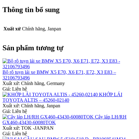
Thông tin bổ sung
Xuất xứ
Chính hãng, Janpan
Sản phẩm tương tự
Bộ rô tuyn lái xe BMW X5 E70, X6 E71, E72, X3 E83 –
32106793496
Xuất xứ:
Chính hãng, Germany
Giá: Liên hệ
KHỚP LÁI
TOYOTA ALTIS – 45260-02140
Xuất xứ:
Chính hãng, Janpan
Giá: Liên hệ
Cây láp LH/RH
GX460-43430-60080TOK
Xuất xứ:
TOK -JANPAN
Giá: Liên hệ