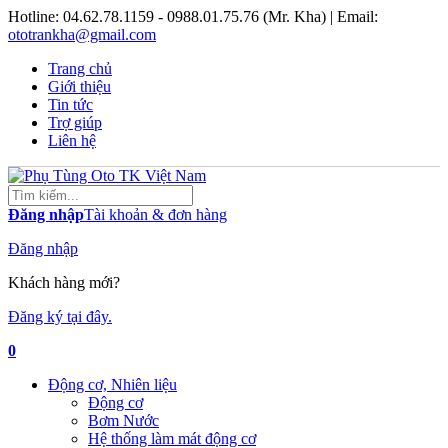
Hotline:
04.62.78.1159 - 0988.01.75.76 (Mr. Kha)
| Email:
ototrankha@gmail.com
Trang chủ
Giới thiệu
Tin tức
Trợ giúp
Liên hệ
Đăng nhập
Tài khoản & đơn hàng
Đăng nhập
Khách hàng mới?
Đăng ký tại đây.
0
Động cơ, Nhiên liệu
Động cơ
Bơm Nước
Hệ thống làm mát động cơ