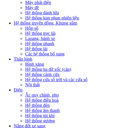
Máy phát điện
Máy đề
Hệ thống đánh lửa
Hệ thống kim phun nhiên liệu
Hệ thống truyền động, Khung gầm
Hộp số
Hệ thống trục lái
Lazang, bánh xe
Hệ thống phanh
Hệ thống lái
Các hệ thống bổ sung
Thân hình
Bình xăng
Hệ thống ba đờ xốc (cản)
Hệ thống cánh cửa
Hệ thống cửa sổ trời và các cửa sổ
Nội thất
Điện
Ắc quy chính, phụ
Hệ thống điều hoà
Hệ thống đèn
Hệ thống âm thanh
Hệ thống túi khí
Hệ thống gương
Nâng đời xe sang