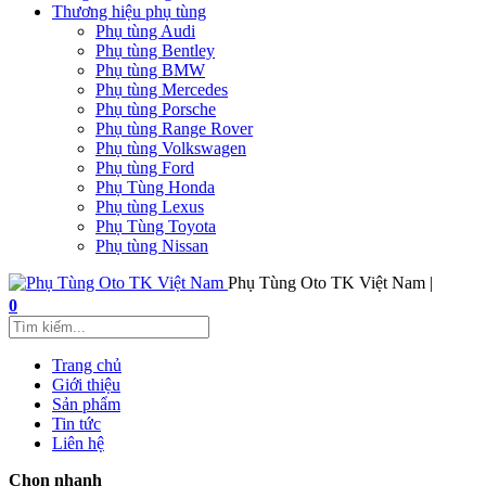
Thương hiệu phụ tùng
Phụ tùng Audi
Phụ tùng Bentley
Phụ tùng BMW
Phụ tùng Mercedes
Phụ tùng Porsche
Phụ tùng Range Rover
Phụ tùng Volkswagen
Phụ tùng Ford
Phụ Tùng Honda
Phụ tùng Lexus
Phụ Tùng Toyota
Phụ tùng Nissan
Phụ Tùng Oto TK Việt Nam |
0
Trang chủ
Giới thiệu
Sản phẩm
Tin tức
Liên hệ
Chọn nhanh