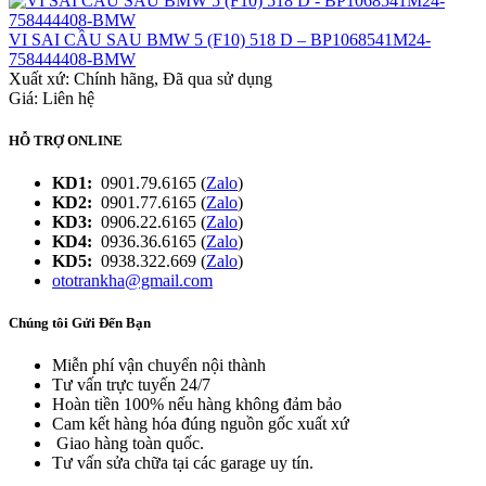
VI SAI CẦU SAU BMW 5 (F10) 518 D – BP1068541M24-
758444408-BMW
Xuất xứ:
Chính hãng, Đã qua sử dụng
Giá: Liên hệ
HỖ TRỢ ONLINE
KD1:
0901.79.6165 (
Zalo
)
KD2:
0901.77.6165 (
Zalo
)
KD3:
0906.22.6165 (
Zalo
)
KD4:
0936.36.6165 (
Zalo
)
KD5:
0938.322.669 (
Zalo
)
ototrankha@gmail.com
Chúng tôi Gửi Đến Bạn
Miễn phí vận chuyển nội thành
Tư vấn trực tuyến 24/7
Hoàn tiền 100% nếu hàng không đảm bảo
Cam kết hàng hóa đúng nguồn gốc xuất xứ
Giao hàng toàn quốc.
Tư vấn sửa chữa tại các garage uy tín.