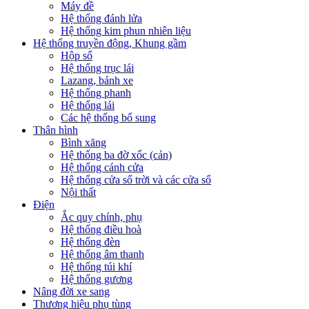
Máy đề
Hệ thống đánh lửa
Hệ thống kim phun nhiên liệu
Hệ thống truyền động, Khung gầm
Hộp số
Hệ thống trục lái
Lazang, bánh xe
Hệ thống phanh
Hệ thống lái
Các hệ thống bổ sung
Thân hình
Bình xăng
Hệ thống ba đờ xốc (cản)
Hệ thống cánh cửa
Hệ thống cửa sổ trời và các cửa sổ
Nội thất
Điện
Ắc quy chính, phụ
Hệ thống điều hoà
Hệ thống đèn
Hệ thống âm thanh
Hệ thống túi khí
Hệ thống gương
Nâng đời xe sang
Thương hiệu phụ tùng