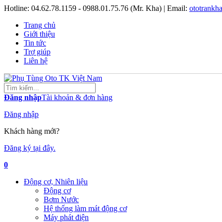
Hotline:
04.62.78.1159 - 0988.01.75.76 (Mr. Kha)
| Email:
ototrank
Trang chủ
Giới thiệu
Tin tức
Trợ giúp
Liên hệ
Đăng nhập
Tài khoản & đơn hàng
Đăng nhập
Khách hàng mới?
Đăng ký tại đây.
0
Động cơ, Nhiên liệu
Động cơ
Bơm Nước
Hệ thống làm mát động cơ
Máy phát điện