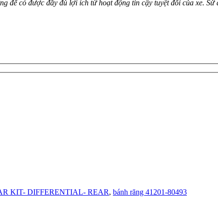
ể có được đầy đủ lợi ích từ hoạt động tin cậy tuyệt đối của xe. Sử
GEAR KIT- DIFFERENTIAL- REAR
,
bánh răng 41201-80493